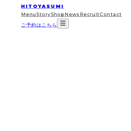
HITOYASUMI
Menu
Story
Shop
News
Recruit
Contact
ご予約はこちら
2025
Mar
08
コラム
【スマホ首・テキストネック対策
管理法
はじめに：デジタル時代の