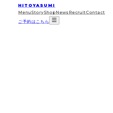
HITOYASUMI
Menu
Story
Shop
News
Recruit
Contact
ご予約はこちら
2022
Apr
25
お知らせ
【名古屋駅すぐ】ドライヘッドスパ
「サロンに入った瞬間、空気が変わる」――名古屋
だきます。
その秘密のひとつが、店内に配置された
12種類の観