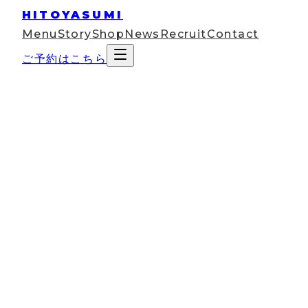
HITOYASUMI
Menu
Story
Shop
News
Recruit
Contact
ご予約はこちら
News
2026
Jun
15
寒暖差疲労・冷房病で夏のだるさ・頭痛が続く
へ｜自律神経を整えるセルフケア&ドライヘッド
スパ