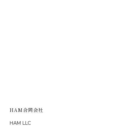
トするセルフケア5選＆ドライヘッドスパ
コラム
GWでしっかり休んだのに疲れが抜けない、月曜の朝がつ
い——その原因は「生活リズムの乱れ」と「脳疲労」かも
れません。連休中〜明けにできるセルフケア5選と、脳疲
の根本リセットに効くドライヘッドスパの...
View More
HAM合同会社
HAM LLC