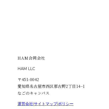
まとめ
HITOYASUMIのオーダーメイド施術は、
画一的なメ
なただけの施術プランを組み立てます。
「自分に合った施術を受けたい」という方は、ぜひ
HAM合同会社
HAM LLC
〒451-0042
愛知県名古屋市西区那古野2丁目14−1
なごのキャンパス
運営会社
|
サイトマップ
|
ポリシー