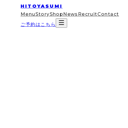
HITOYASUMI
Menu
Story
Shop
News
Recruit
Contact
ご予約はこちら
2022
Mar
28
お知らせ
【名古屋駅すぐ】ドライヘッドスパ
たオーダーメイド施術で理想のリ
前回ご紹介した
【名古屋市】ドライヘッドスパ＆ボデ
物が彩るプライベート空間によるリラックス効果に