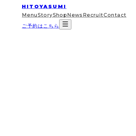
HITOYASUMI
Menu
Story
Shop
News
Recruit
Contact
ご予約はこちら
2025
Feb
15
コラム
【名古屋駅近】ブライダル＆産前
はじめに：結婚・出産前後