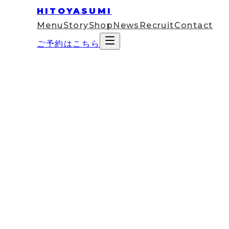
HITOYASUMI
Menu
Story
Shop
News
Recruit
Contact
ご予約はこちら
2025
Nov
19
コラム
初めてのドライヘッドスパ、何着
初めてドライヘッドスパを予約したとき、意外と気
仕事帰りにスーツのまま行っても平気なのか、ジーン
不安が「やっぱり今度にしようかな」という気持ち