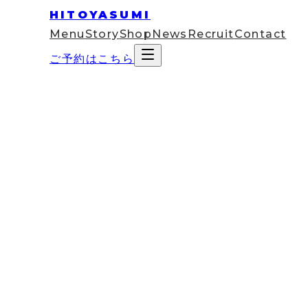
HITOYASUMI
Menu
Story
Shop
News
Recruit
Contact
ご予約はこちら
2026
Mar
04
コラム
眼精疲労がつらい方へ｜目の疲れ
「夕方になると、画面の文字がぼやけて読めない」
「目の奥がズーンと重くて、こめかみまで痛い」
「目薬をさしても、すぐにまたショボショボする」