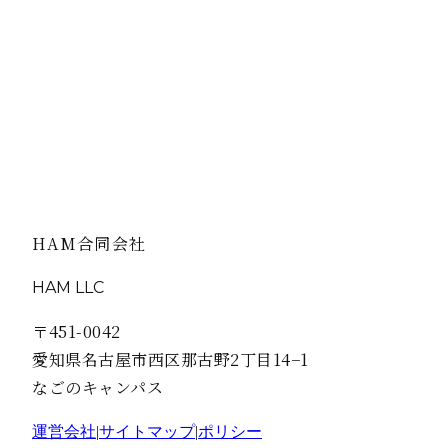
ません。
HITOYASUMIのドライヘッドスパギフト券なら、日頃の
「ありがとう」の気持ちと、「ゆっくり休んでね」の想い
一緒に届けられます。
お母さんの笑顔のために——。ひとやすみから始まる、軽
かな明日を。
HAM合同会社
HAM LLC
〒451-0042
愛知県名古屋市西区那古野2丁目14−1
なごのキャンパス
運営会社
|
サイトマップ
|
ポリシー