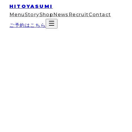
HITOYASUMI
Menu
Story
Shop
News
Recruit
Contact
ご予約はこちら
2026
Mar
18
コラム
母の日に贈る「何もしない贅沢」｜ド
ライヘッドスパギフト券が喜ばれる5
つの理由
今年の母の日、何を贈るか決まりましたか？