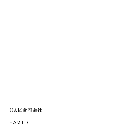
ヘッドスパが、首こりの解消に効果的なんです。
まずは今日から、セルフケアの「後頭部の指圧」や「あご
き体操」を試してみてください。
そして、「セルフケアだけじゃ追いつかない」と感じたら
ぜひ一度HITOYASUMIのドライヘッドスパで、首こりの
本からリセットしてみませんか？
ひとやすみから始まる、軽やかな明日を。あなたのお越し
お待ちしています。
ネット予約・お問い合わせはこちら → https://hitoyasumi.co
HAM合同会社
HAM LLC