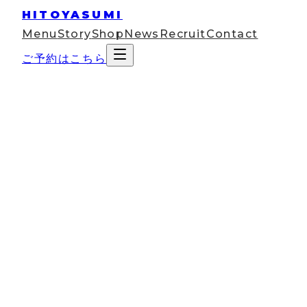
HITOYASUMI
Menu
Story
Shop
News
Recruit
Contact
ご予約はこちら
2026
Apr
08
コラム
首こりにヘッドスパが効く理由｜原
別の解消法とプロの施術効果を解説
パソコンに向かっていると、夕方には首の後ろがズーンと
くなる。朝起きたときから首が回りにくい。マッサージに