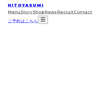
HITOYASUMI
Menu
Story
Shop
News
Recruit
Contact
ご予約はこちら
Site Policy
サイトポリシー
このウェブサイトはHAM合同会社（以下、当社）が運営
ています。当社ウェブサイトに関してご利用するお客様に
願いしたいことを以下に掲載いたしました。皆様のご協力
お願いいたします。
著作権について