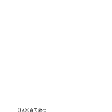
日々の施術だけでなく、企画やSNS運用など、新た
スキルアップしながら、業界に変革をもたらす仕事
応募方法
ご応募・お問い合わせは、下記メールアドレスまで
info@hitoyasumi.co
ご予約はこちら
#自分へのご褒美、今すぐ体験
HAM合同会社