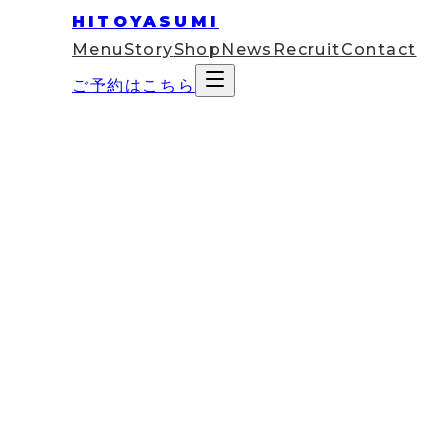
HITOYASUMI
Menu
Story
Shop
News
Recruit
Contact
ご予約はこちら
Recruit
HITOYASUMIセラピスト
「HITOYASUMI」は、「脳疲労」をケアするた
今回、店舗運営を一緒に支えていただける仲間を募
募集要項
お客様への施術から企画運営まで、多岐にわたる業